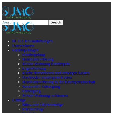
BLITZ Hausauflösungen
Unternehmen
Entrümpelungen
Entrümpelung
Haushaltsauflösung
Messie Wohnung Entrümpeln
Lagerräumung
Küche demontieren und entsorgen Kosten
Dachboden entrümpeln Kosten
Haushaltsauflösung in der Erbengemeinschaft
Sondermüll Entsorgung
Entsorgung
Messie Wohnung aufräumen
Umzüge
Büro- und Objektumzüge
Privatumzuge