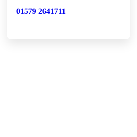
01579 2641711
Kurzfristig Termine &
Festpreise
Wir freuen uns auf Ihre Anfrage
Jetzt gratis Angebot anfordern